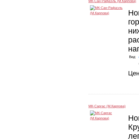
МК-Сан-Рафаэль (М.Карпова)
Но
го
ни
ра
на
Вид:
Це
МК-Саргас (М.Карпова)
Но
Кр
ле