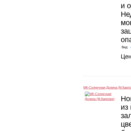
и 
Не
мо
за
оп
Вид:
Це
МК-Солнечная Долина (М.Карпо
Но
из
за
цв