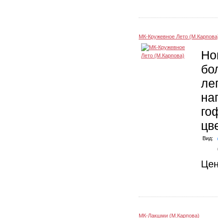
МК-Кружевное Лето (М.Карпова
Но
бо
ле
на
го
цв
Вид:
Це
МК-Лакшми (М.Карпова)