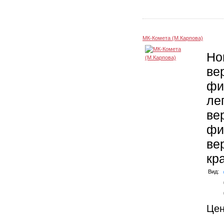
МК-Комета (М.Карпова)
Но
ве
фи
ле
ве
фи
ве
кр
Вид:
Це