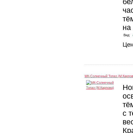
бе
ча
тё
на
Вид:
Це
МК-Солнечный Топаз (М.Карпов
Но
ос
тё
с 
ве
Кр