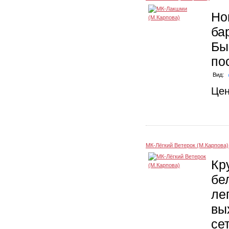
Но
ба
Бы
по
Вид:
Це
МК-Лёгкий Ветерок (М.Карпова)
Кр
бе
ле
вы
се