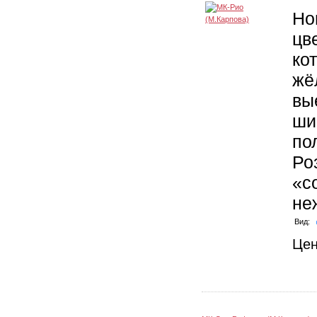
Но
цв
ко
жё
вы
ши
по
Ро
«с
не
Вид:
Це