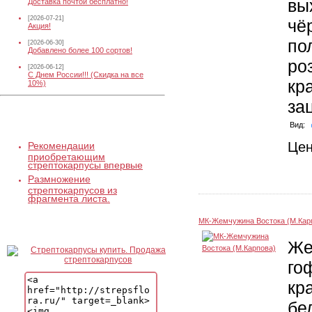
вы
Доставка почтой бесплатно!
[2026-07-21]
чё
Акция!
по
[2026-06-30]
Добавлено более 100 сортов!
ро
[2026-06-12]
С Днем России!!! (Скидка на все
кр
10%)
за
Статьи по уходу
Вид:
Це
Рекомендации
приобретающим
стрептокарпусы впервые
Размножение
стрептокарпусов из
фрагмента листа.
Наш баннер
МК-Жемчужина Востока (М.Кар
Же
го
кр
бе