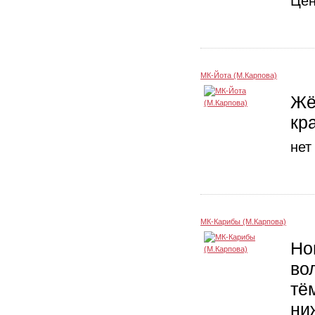
Це
МК-Йота (М.Карпова)
Жё
кр
нет
МК-Карибы (М.Карпова)
Но
во
тё
ни