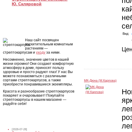
по
Ю. Скляровой
ка
не
се
Стрептокарпусы для Вас
Вид:
Наш сайт посвящен
восхитительным комнатным
Це
растениям —
стрептокарпусам и
уходу
за ними.
Несомненно, значение цветов в нашей
жизни огромно! Они создают комфортную
атмосферу в доме, приносят пользу
здоровью и просто радуют глаз! У нас Вы
можете познакомиться с различными
сортами стрептокарпусов, а также
МК-Дюна (М.Карпова)
приобрести понравившиеся экземпляры.
Но
Красота и разнообразие стрептокарпусов
покаряет и очаровывает! Покупайте
яр
стрептокарпусы в нашем магазине —
радуйте себя!
ле
ро
Новости магазина
ле
[2026-07-28]