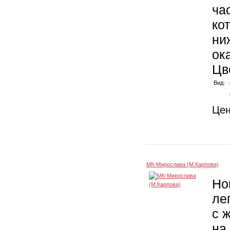
ча
ко
ни
ок
Цв
Вид:
Це
МК-Мирослава (М.Карпова)
Но
ле
с 
на