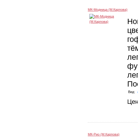
МК-Модница (М.Карпова)
Но
цв
го
тё
ле
фу
ле
По
Вид:
Це
МК-Рио (М.Карпова)