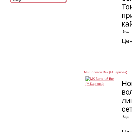
То
пр
ка
Вид:
Це
МК-Золотой Век (М.Карпова)
Но
во
ли
се
Вид: