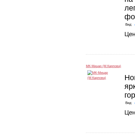
ле
фо
Вид:
Це
МК-Мицар (М.Карпова)
Но
яр
го
Вид:
Це