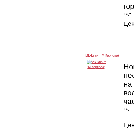
го
Вид:
Це
МК-Квант (М.Карпова)
Но
пе
на
во
ча
Вид:
Це