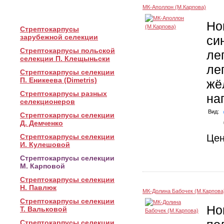
МК-Аполлон (М.Карпова)
Но
Стрептокарпусы
зарубежной селекции
си
Стрептокарпусы польской
ле
селекции П. Клещыньски
ле
Стрептокарпусы селекции
П. Еникеева (Dimetris)
жё
Стрептокарпусы разных
на
селекционеров
Вид:
Стрептокарпусы селекции
Д. Демченко
Стрептокарпусы селекции
Це
И. Кулешовой
Стрептокарпусы селекции
М. Карповой
Стрептокарпусы селекции
Н. Павлюк
МК-Долина Бабочек (М.Карпова
Стрептокарпусы селекции
Но
Т. Вальковой
Стрептокарпусы селекции